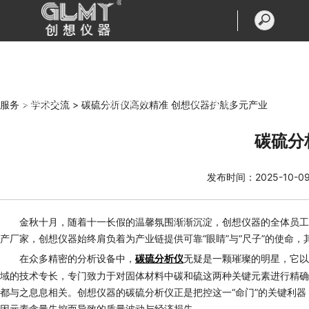
首页
产品中心
走进创想
新闻资讯
服务支持
客户案例
服务 >
学术交流 >
碳硫分析仪高效精准 创想仪器护航多元产业
碳硫分
联系我们
发布时间：2025-10-0
金秋十月，随着十一长假的温馨氛围渐渐沉淀，创想仪器的全体员工
产厂家，创想仪器始终肩负着为产业链提供可靠“眼睛”与“尺子”的使命
在众多精密的分析设备中，
无疑是一颗璀璨的明星，它以
碳硫分析仪
域的技术专长，专门致力于对固体材料中碳和硫这两种关键元素进行精确
都与之息息相关。创想仪器的碳硫分析仪正是把控这一“命门”的关键利
因元素含量失控而导致的质量波动与经济损失。