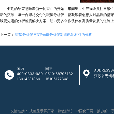
假期的结束意味着新一轮奋斗的开始。车间里，生产线恢复往日繁忙
新的突破。每一台即将交付的碳硫分析仪，都凝聚着创想人对品质的坚守
以更先进的分析检测解决方案，助力更多合作伙伴在高质量发展的道路上
上一篇：
碳硫分析仪与ICP光谱分析仪对锂电池材料的分析
国内
国际
ADDRESSB
400-0833-980
0510-68795132
江苏省无锡
18914231869
15106177808
友情链接：
成都显示屏厂家
热敏贴纸
中国化工网
抽沙船