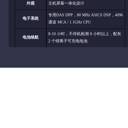
外观
主机屏幕一体化设计
专用DAS DPP，80 MHz ASICS DSP，4096
电子系统
通道 MCA / 1.1GHz CPU
8-10 小时，不停机检测 8 小时以上，配有
电池续航
2 个锂离子可充电电池
元素分析范围
Mg~U
安全可靠性
红外感应，计数率防护，开机密码
语言
中文 + 多国语言
操作系统
Windows EC7 稳定可视化操作系统
数据传输
USB
，WIFI
所有型号都配置有功能强大的基本参数法
(FP) 校准曲线。经验校准曲线 (可溯源的
校准模式
经认证标准物质) 还可用于各种应用领域。