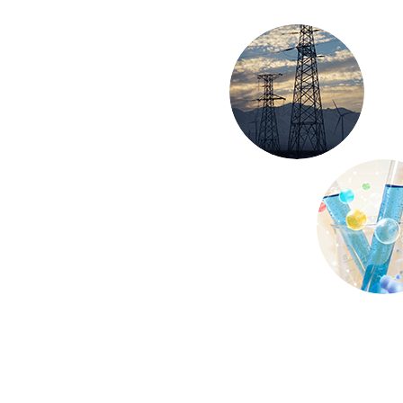
可使用可选的校准软件来建立客户特定的
校准曲线。
IP 防护等级
IP54
牌号库
国标，美标，欧标，日标
电力电站
Power Station
精细化
Chemic