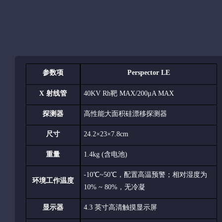
参数项
Perspector
LE
X 射线管
40KV Rh靶 MAX/
200
μA MAX
探测器
高性能大面积硅漂移探测器
尺寸
24.2×23×7.8cm
重量
1.4kg (含电池)
-10℃~50℃，配置高温预警；相对湿度为
环境工作温度
10% ~
80
%，无冷凝
显示器
4.3 英寸高清触摸显示屏