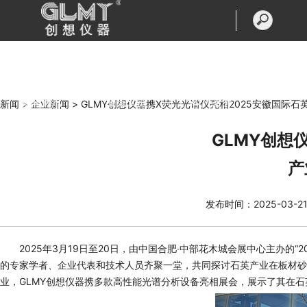
首页
产品中心
走进创想
新闻资讯
服务支持
客户案例
新闻 >
企业新闻 >
GLMY创想仪器携X荧光光谱仪亮相2025安徽国际
GLMY创想
联系我们
产
发布时间：2025-03-2
2025年3月19日至20日，由中国合肥·中部花木城会展中心主办的
的专家学者、企业代表和技术人员齐聚一堂，共同探讨石英产业在板材砂
业，GLMY创想仪器携多款高性能光谱分析设备亮相展会，展示了其在