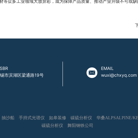
建材等众多工业领域大放异彩，成为保障产品质量、推动产业升级不可或缺
SBR
EMAIL
锡市滨湖区梁通路19号
wuxi@chxyq.com
抽沙船
手持式光谱仪
如皋装修
碳硫分析仪
华桑ALPSALPINE/KE
碳硫分析仪
舞阳钢铁公司