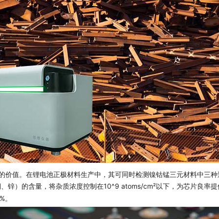
仪的价值。在锂电池正极材料生产中，其可同时检测镍钴锰三元材料中三种
）的含量，将杂质浓度控制在10^9 atoms/cm²以下，为芯片良率
%。