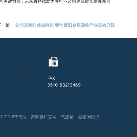
的关键力量，未来将持续助力各行业迈向更高质量发展新台
下一篇：
创想高频红外碳硫仪 驱动废旧金属回收产业高效升级
FAX
0510-83213469
L/TE/JST代理
舞阳钢厂官网
气胀轴
酒精测试仪