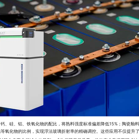
钙、硅、铝、铁氧化物的配比，将熟料强度标准偏差降低15%；陶瓷釉
铝等氧化物的比例，实现浮法玻璃折射率的精确调控。这些应用不仅提升