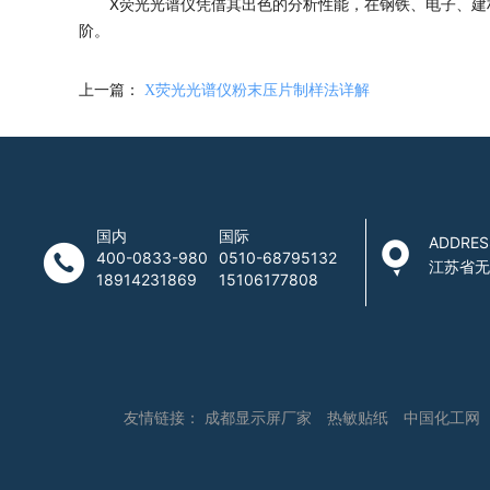
X荧光光谱仪凭借其出色的分析性能，在钢铁、电子、
阶。
上一篇：
X荧光光谱仪粉末压片制样法详解
国内
国际
ADDRES
400-0833-980
0510-68795132
江苏省无
18914231869
15106177808
友情链接：
成都显示屏厂家
热敏贴纸
中国化工网